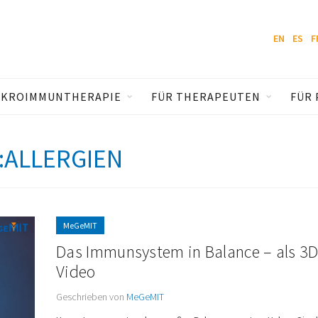
EN
ES
F
IKROIMMUNTHERAPIE
FÜR THERAPEUTEN
FÜR 
:ALLERGIEN
MeGeMIT
Das Immunsystem in Balance – als 3D
Video
Geschrieben von
MeGeMIT