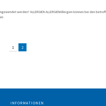
angewendet werden? ALLERGIEN ALLERGIENAllergien können bei den betrof
 im
1
2
INFORMATIONEN