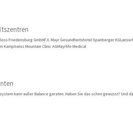
itszentren
chloss Friedensburg GmbHF.X. Mayr Gesundheitshotel Spanberger KGLanser
am KampSwiss Mountain Clinic AGMayrlife Medical
enten
system kann außer Balance geraten. Haben Sie das schon gewusst? Und d