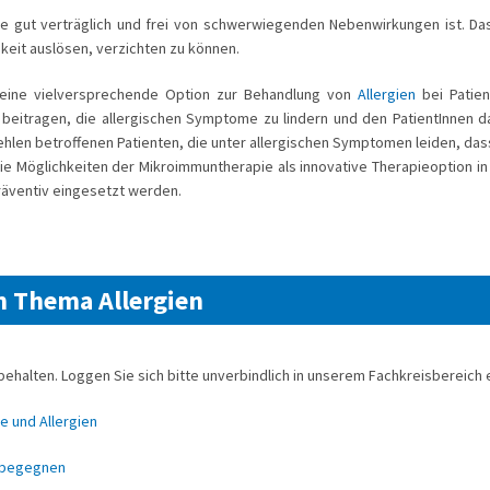
e gut verträglich und frei von schwerwiegenden Nebenwirkungen ist. Das 
gkeit auslösen, verzichten zu können.
 eine vielversprechende Option zur Behandlung von
Allergien
bei Patien
eitragen, die allergischen Symptome zu lindern und den PatientInnen d
hlen betroffenen Patienten, die unter allergischen Symptomen leiden, dass
ie Möglichkeiten der Mikroimmuntherapie als innovative Therapieoption in
präventiv eingesetzt werden.
m Thema Allergien
behalten. Loggen Sie sich bitte unverbindlich in unserem Fachkreisbereich e
e und Allergien
e begegnen