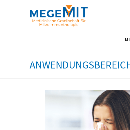
0
M
ANWENDUNGSBEREICH: