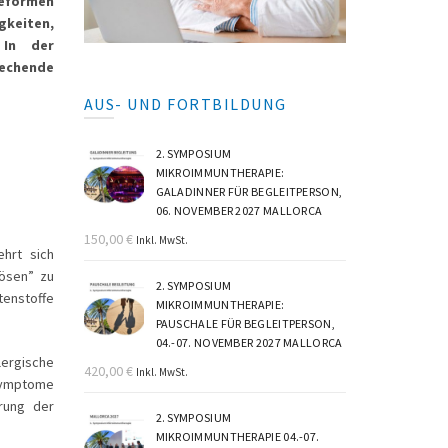
ieformen
gkeiten,
 In der
rechende
AUS- UND FORTBILDUNG
2. SYMPOSIUM
MIKROIMMUNTHERAPIE:
GALADINNER FÜR BEGLEITPERSON,
06. NOVEMBER 2027 MALLORCA
150,00
€
Inkl. MwSt.
ehrt sich
ösen” zu
2. SYMPOSIUM
tenstoffe
MIKROIMMUNTHERAPIE:
PAUSCHALE FÜR BEGLEITPERSON,
04.-07. NOVEMBER 2027 MALLORCA
llergische
420,00
€
Inkl. MwSt.
 Symptome
rung der
2. SYMPOSIUM
MIKROIMMUNTHERAPIE 04.-07.