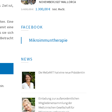
NOVEMBER 2027 MALLORCA
Ziel ist,
Ursprünglicher
Aktueller
1.300,00
€
1.600,00
€
Inkl. MwSt.
Preis
Preis
war:
ist:
ten. Eine
1.600,00 €
1.300,00 €.
FACEBOOK
amit eine
 sie sich
 Betracht
Mikroimmuntherapie
NEWS
Die MeGeMIT hat eine neue Präsidentin
in.
Einladung zur außerordentlichen
Mitgliederversammlung der
Medizinischen Gesellschaft für
Mikroimmuntherapie e.V.