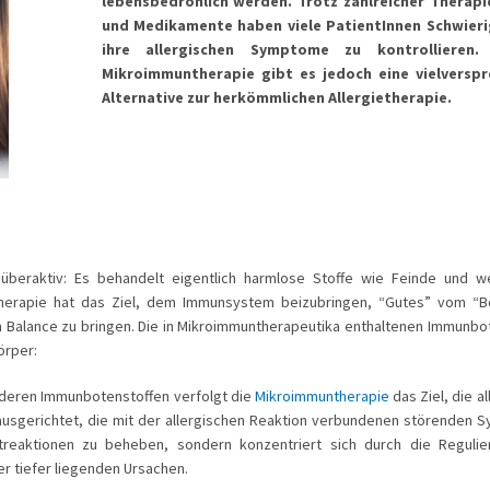
lebensbedrohlich werden. Trotz zahlreicher Therap
und Medikamente haben viele PatientInnen Schwieri
ihre allergischen Symptome zu kontrollieren.
Mikroimmuntherapie gibt es jedoch eine vielversp
Alternative zur herkömmlichen Allergietherapie.
überaktiv: Es behandelt eigentlich harmlose Stoffe wie Feinde und w
herapie hat das Ziel, dem Immunsystem beizubringen, “Gutes” vom “B
 in Balance zu bringen. Die in Mikroimmuntherapeutika enthaltenen Immunbo
örper:
anderen Immunbotenstoffen verfolgt die
Mikroimmuntherapie
das Ziel, die a
 ausgerichtet, die mit der allergischen Reaktion verbundenen störenden
reaktionen zu beheben, sondern konzentriert sich durch die Regulie
r tiefer liegenden Ursachen.