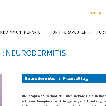
EN
ES
F
IKROIMMUNTHERAPIE
FÜR THERAPEUTEN
FÜR 
: NEURODERMITIS
Neurodermitis
im Praxisalltag
Die atopische Dermatitis, auch bekannt als Neurod
ist eine komplexe und langwierige Erkrankung, 