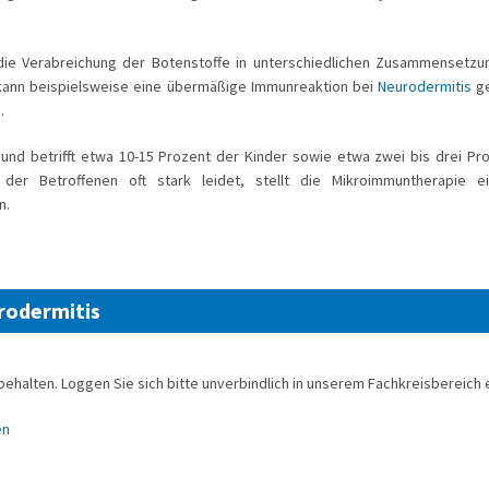
die Verabreichung der Botenstoffe in unterschiedlichen Zusammensetz
kann beispielsweise eine übermäßige Immunreaktion bei
Neurodermitis
ge
.
 und betrifft etwa 10-15 Prozent der Kinder sowie etwa zwei bis drei Pr
der Betroffenen oft stark leidet, stellt die Mikroimmuntherapie e
n.
rodermitis
behalten. Loggen Sie sich bitte unverbindlich in unserem Fachkreisbereich e
en