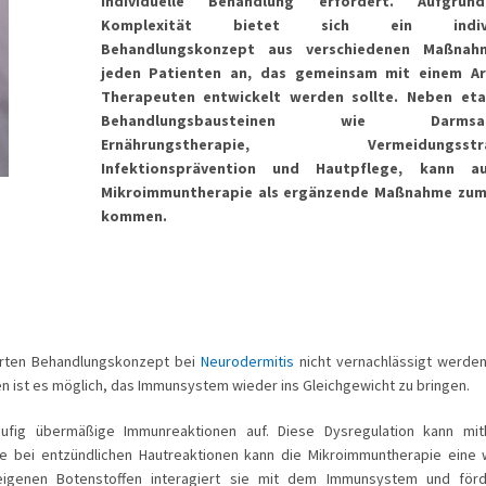
individuelle Behandlung erfordert. Aufgrun
Komplexität bietet sich ein individ
Behandlungskonzept aus verschiedenen Maßnah
jeden Patienten an, das gemeinsam mit einem Ar
Therapeuten entwickelt werden sollte. Neben eta
Behandlungsbausteinen wie Darmsani
Ernährungstherapie, Vermeidungsstrat
Infektionsprävention und Hautpflege, kann a
Mikroimmuntherapie als ergänzende Maßnahme zum
kommen.
erten Behandlungskonzept bei
Neurodermitis
nicht vernachlässigt werden
 ist es möglich, das Immunsystem wieder ins Gleichgewicht zu bringen.
ufig übermäßige Immunreaktionen auf. Diese Dysregulation kann mith
 bei entzündlichen Hautreaktionen kann die Mikroimmuntherapie eine 
eigenen Botenstoffen interagiert sie mit dem Immunsystem und förd