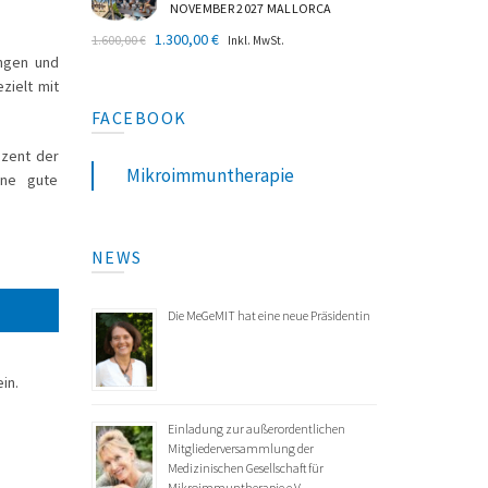
NOVEMBER 2027 MALLORCA
Ursprünglicher
Aktueller
1.300,00
€
1.600,00
€
Inkl. MwSt.
Preis
Preis
ungen und
war:
ist:
zielt mit
1.600,00 €
1.300,00 €.
FACEBOOK
ozent der
Mikroimmuntherapie
ine gute
NEWS
Die MeGeMIT hat eine neue Präsidentin
in.
Einladung zur außerordentlichen
Mitgliederversammlung der
Medizinischen Gesellschaft für
Mikroimmuntherapie e.V.