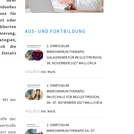
d ihrer
uelles
men für
zt oder
blierten
AUS- UND FORTBILDUNG
erung,
egien,
2. SYMPOSIUM
uch die
MIKROIMMUNTHERAPIE:
 Einsatz
GALADINNER FÜR BEGLEITPERSON,
06. NOVEMBER 2027 MALLORCA
150,00
€
Inkl. MwSt.
2. SYMPOSIUM
MIKROIMMUNTHERAPIE:
PAUSCHALE FÜR BEGLEITPERSON,
. Mit der
04.-07. NOVEMBER 2027 MALLORCA
420,00
€
Inkl. MwSt.
ilfe der
2. SYMPOSIUM
wertvolle
MIKROIMMUNTHERAPIE 04.-07.
ert eine